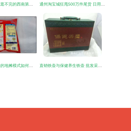
云南谜城 一天也逛不完的西南第一大批发集市——探秘商品的海洋
通州淘宝城狂甩500万件尾货 日用百货销售火爆引发抢购潮
洗衣江湖 早年间的地摊模式如何在日用百货中找回人情味
直销铁壶与保健养生铁壶 批发采购茶具套装的优势与选择指南