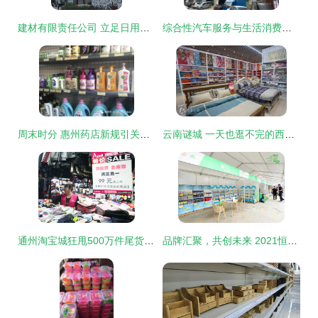
建材有限责任公司 立足日用百货，开启多元发展新篇章
综合性汽车服务与生活消费业务展望
周末时分 惠州药店新规引关注——这些商品为何不能刷社保卡了？
云南谜城 一天也逛不完的西南第一大批发集市——探秘商品的海洋
通州淘宝城狂甩500万件尾货 日用百货销售火爆引发抢购潮
品牌汇聚，共创未来 2021恒业国际成都日用品交易会圆满落幕