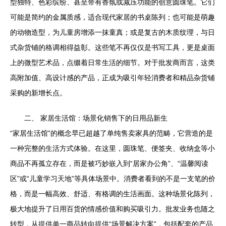
型独特、色彩缤纷、甚至带有香氛或减压功能的创意圆珠笔。它们
可能是简约的金属质感，适合现代家居的书桌陈列；也可能是萌趣
的动物造型，为儿童房增添一抹童真；或是复古的木质纹理，与日
式杂货铺的格调相得益彰。这些笔不再仅仅是书写工具，更是桌面
上的微型艺术品，点缀着日常生活的细节。对于批发商而言，这类
高附加值、高设计感的产品，正成为吸引年轻消费者和精品杂货铺
采购的新增长点。
二、 家居生活馆：场景化销售下的日用品新生
“家居生活馆”的概念早已超越了单纯售卖家具的范畴，它营造的是
一种完整的生活方式体验。在这里，圆珠笔、便签夹、收纳盒等小
商品不再孤立存在，而是被巧妙嵌入到“居家办公角”、“温馨阅读
区”或“儿童学习天地”等具体场景中。消费者看到的不是一支笔的价
格，而是一幅高效、舒适、有格调的生活画面。这种场景化陈列，
极大地提升了日用百货的情感价值和购买吸引力。批发业务也随之
转型，从提供单一商品转向提供“场景解决方案”，包括配套的产品