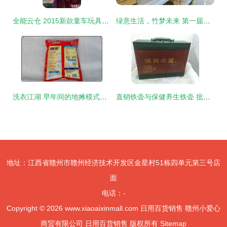
全能云仓 2015新款童车玩具与日用百货批发、二手买卖一站式平台
绿意生活，竹梦未来 第一届中国(兴文)创新竹日用品峰会推动日用百货销售新浪潮
洗衣江湖 早年间的地摊模式如何在日用百货中找回人情味
直销铁壶与保健养生铁壶 批发采购茶具套装的优势与选择指南
地址：江西省赣州市赣州经济技术开发区金星村51栋四单元第三号店
面
电话：-
Copyright © 2026
www.xiaoaixinmall.com
日用百货销售
赣州小爱心
商贸有限公司
日用百货销售
版权所有
Sitemap