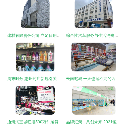
建材有限责任公司 立足日用百货，开启多元发展新篇章
综合性汽车服务与生活消费业务展望
周末时分 惠州药店新规引关注——这些商品为何不能刷社保卡了？
云南谜城 一天也逛不完的西南第一大批发集市——探秘商品的海洋
通州淘宝城狂甩500万件尾货 日用百货销售火爆引发抢购潮
品牌汇聚，共创未来 2021恒业国际成都日用品交易会圆满落幕