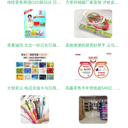
传统零售再现O2O新玩法 日用百货销售的破局之道
方形存钱罐厂家直销 洋铁皮盒两元店批发的市场策略与义乌模式
质量诚信 北京一轻日化引领日化行业繁荣发展的基石
高效便捷的厨房好帮手 义乌鹏辉日用品西瓜切片器
大智若云 电话充值卡与日用百货销售项目优势解析
高鑫零售半年营收超540亿，日用百货销售驱动增长，全渠道转型见成效