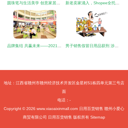
圆珠笔与生活美学 创意家居馆中的实用主义新主张
新老卖家涌入，Shopee全托管全面爆发，日用百货销售成为焦点
品牌集结 共赢未来——2021恒业国际成都日用品交易会圆满落幕
男子销售假冒日用品获刑 涉及10余个品牌 日用百货销售
地址：江西省赣州市赣州经济技术开发区金星村51栋四单元第三号店
面
电话：-
Copyright © 2026
www.xiaoaixinmall.com
日用百货销售
赣州小爱心
商贸有限公司
日用百货销售
版权所有
Sitemap